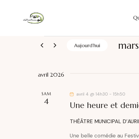
Qu
mars
Aujourd’hui
Qu
S
é
l
avril 2026
e
c
SAM
avril 4 @ 14h30
-
15h50
t
4
Une heure et demi
i
o
THÉÂTRE MUNICIPAL D’AUR
n
n
Une belle comédie au Festiva