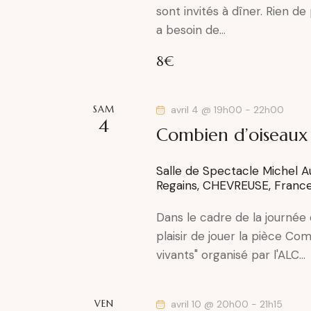
e
sont invités à dîner. Rien d
z
a besoin de…
u
8€
n
e
d
SAM
avril 4 @ 19h00
-
22h00
4
a
Combien d’oiseaux d
t
e
Salle de Spectacle Michel 
.
Regains, CHEVREUSE, Franc
Dans le cadre de la journée d
plaisir de jouer la pièce Com
vivants" organisé par l'ALC…
VEN
avril 10 @ 20h00
-
21h15